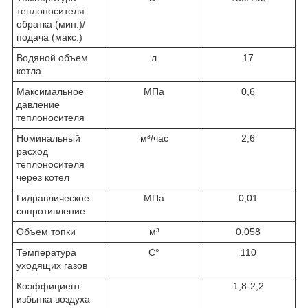
теплоносителя
обратка (мин.)/
подача (макс.)
Водяной объем
л
17
котла
Максимальное
МПа
0,6
давление
теплоносителя
Номинальный
м³/час
2,6
расход
теплоносителя
через котел
Гидравлическое
МПа
0,01
сопротивление
Объем топки
м³
0,058
Температура
С°
110
уходящих газов
Коэффициент
1,8-2,2
избытка воздуха