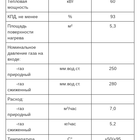
Тепловая
кВт
60
мощность
КПД, не менее
%
93
Площадь
м²
5,3
поверхности
нагрева
Номинальное
давление газа на
входе:
-газ
мм.вод.ст.
250
природный
-газ
мм.вод.ст.
280
сжиженный
Расход:
-газ
м³/час
7,0
природный
-газ
кг/час
5,2
сжиженный
Температура
С°
+50/+95