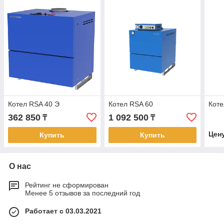
Котел RSA 40 Э
Котел RSA 60
Коте
362 850
1 092 500
₸
₸
Цен
Купить
Купить
О нас
Рейтинг не сформирован
Менее 5 отзывов за последний год
Работает с 03.03.2021